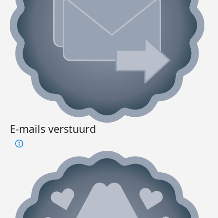
E-mails verstuurd