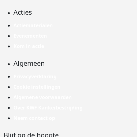
Acties
Actiematerialen
Evenementen
Kom in actie
Algemeen
Privacyverklaring
Cookie instellingen
Algemene voorwaarden
Over KWF Kankerbestrijding
Neem contact op
Blijf op de hoogte