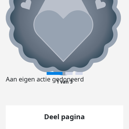
Aan eigen actie gedoneerd
1 van 3
Deel pagina