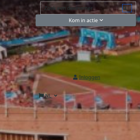
Kom in actie
Inloggen
NL