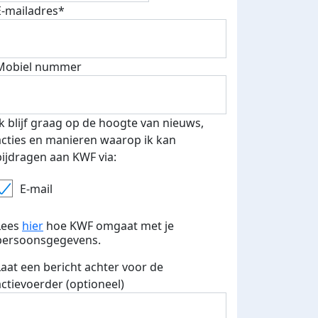
E-mailadres*
Mobiel nummer
 euro opgehaald: t-shirt
E-mails verstuurd
iend
Ik blijf graag op de hoogte van nieuws,
acties en manieren waarop ik kan
bijdragen aan KWF via:
E-mail
Lees
hier
hoe KWF omgaat met je
persoonsgegevens.
Laat een bericht achter voor de
actievoerder (optioneel)