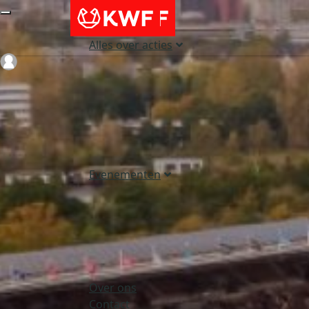
Alles over acties
Login
Evenementen
Over ons
Contact