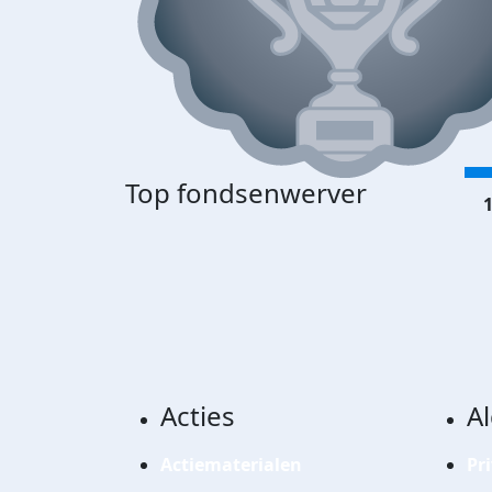
Top fondsenwerver
1
Acties
A
Actiematerialen
Pr