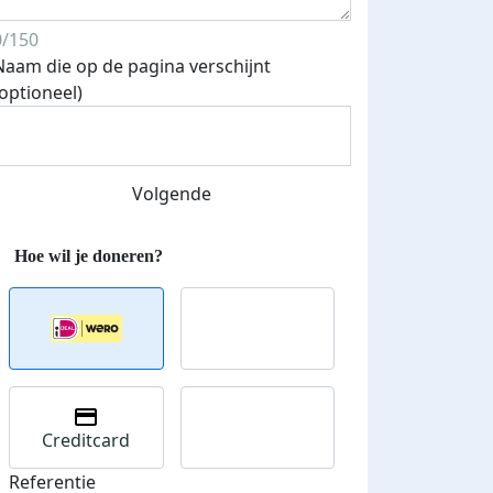
0/150
Naam die op de pagina verschijnt
(optioneel)
Streefbedrag verhoogd
Volgende
Creditcard
Referentie