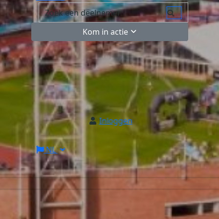
Kom in actie
Inloggen
NL