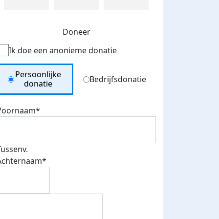
Doneer
Ik doe een anonieme donatie
Donation Type
Persoonlijke
Bedrijfsdonatie
donatie
Voornaam*
Tussenv.
Achternaam*