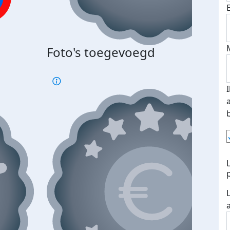
Foto's toegevoegd
€500
verd