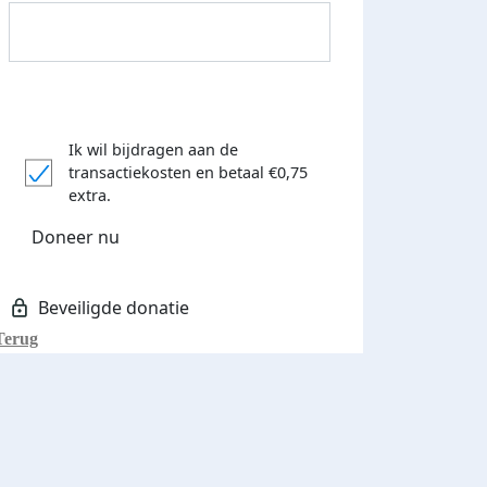
Ik wil bijdragen aan de
transactiekosten
en betaal €0,75
Donateurs bedankt
extra.
Doneer nu
Terug