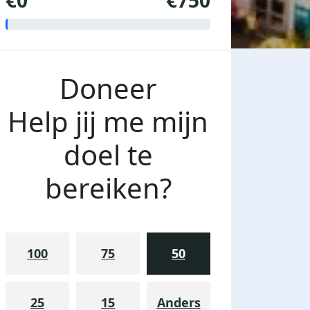
€0
€750
Doneer
Help jij me mijn
doel te
bereiken?
100
75
50
25
15
Anders