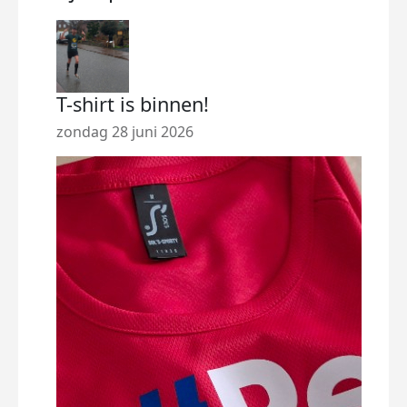
T-shirt is binnen!
Str
zondag 28 juni 2026
zate
Ieder
dona
behaa
beent
maken
geraa
Uite
done
Dus v
verte