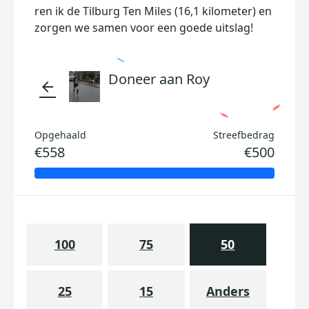
ren ik de Tilburg Ten Miles (16,1 kilometer) en
zorgen we samen voor een goede uitslag!
Doneer aan Roy
arrow_back
Opgehaald
Streefbedrag
€558
€500
100
75
50
25
15
Anders