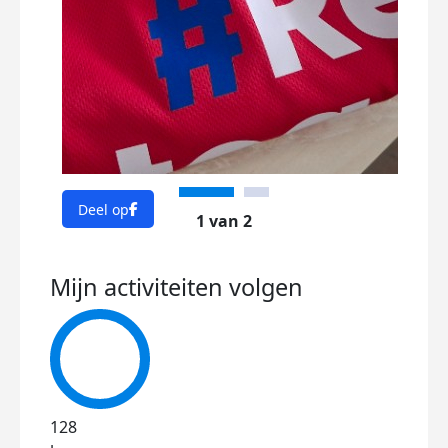
PS: W
je do
Dee
Deel op
1 van 2
Mijn activiteiten volgen
128