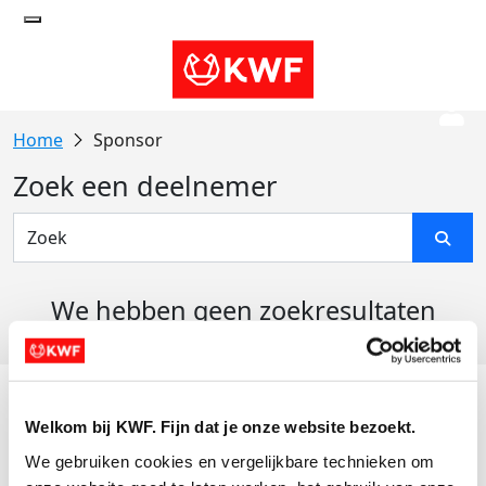
Sponsor
Zoek een deelnemer
We hebben geen zoekresultaten
gevonden
Acties
Welkom bij KWF. Fijn dat je onze website bezoekt.
Actiematerialen
We gebruiken cookies en vergelijkbare technieken om 
Evenementen