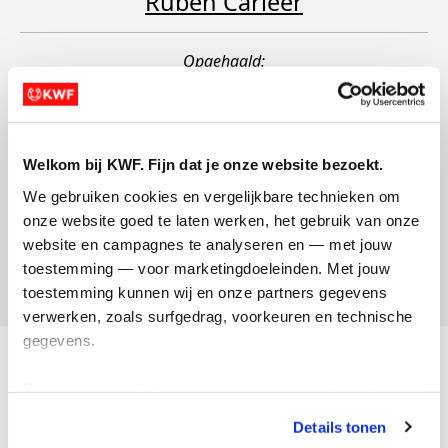
Ruben Carleer
Opgehaald:
Welkom bij KWF. Fijn dat je onze website bezoekt.
We gebruiken cookies en vergelijkbare technieken om 
Ruben Carleer
onze website goed te laten werken, het gebruik van onze 
website en campagnes te analyseren en — met jouw 
toestemming — voor marketingdoeleinden. Met jouw 
Opgehaald:
toestemming kunnen wij en onze partners gegevens 
verwerken, zoals surfgedrag, voorkeuren en technische 
gegevens.
Acties
Deze gegevens helpen ons om campagnes te meten, 
Actiematerialen
prestaties te verbeteren en relevante KWF-content te 
Details tonen
Evenementen
tonen. Je kunt je toestemming op elk moment wijzigen of 