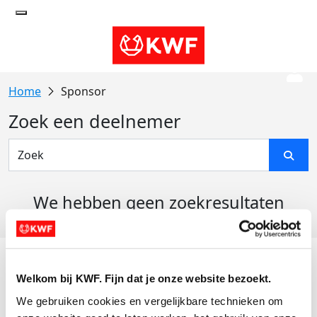
Sponsor
Zoek een deelnemer
We hebben geen zoekresultaten
gevonden
Acties
Welkom bij KWF. Fijn dat je onze website bezoekt.
Actiematerialen
We gebruiken cookies en vergelijkbare technieken om 
Evenementen