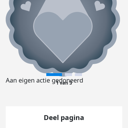
Aan eigen actie gedoneerd
1 van 3
Deel pagina