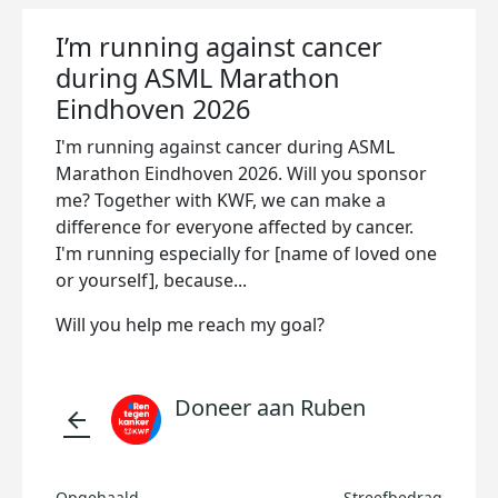
I’m running against cancer
during ASML Marathon
Eindhoven 2026
I'm running against cancer during ASML
Marathon Eindhoven 2026. Will you sponsor
me? Together with KWF, we can make a
difference for everyone affected by cancer.
I'm running especially for [name of loved one
or yourself], because...
Will you help me reach my goal?
Doneer aan Ruben
arrow_back
Opgehaald
Streefbedrag