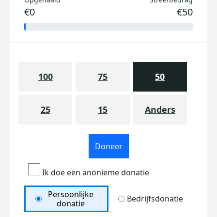
€0
€50
100
75
50
25
15
Anders
Doneer
Ik doe een anonieme donatie
Persoonlijke
Bedrijfsdonatie
donatie