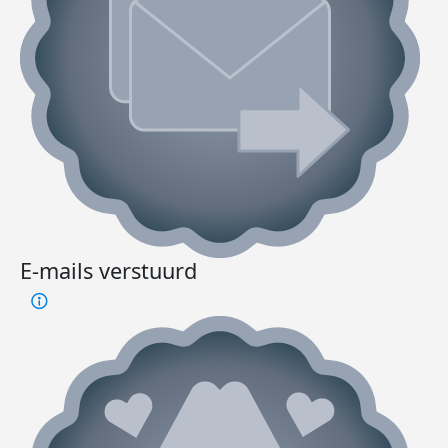
E-mails verstuurd