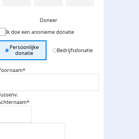
Doneer
Ik doe een anonieme donatie
Donation Type
Persoonlijke
Bedrijfsdonatie
donatie
Voornaam*
Tussenv.
Achternaam*