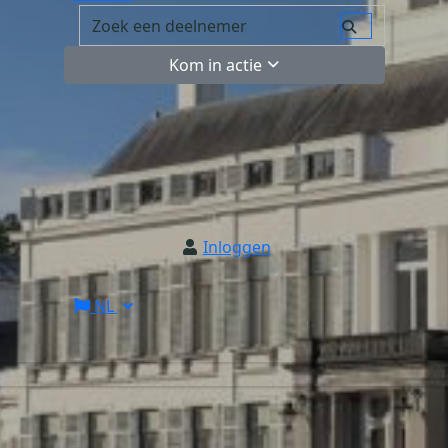
Kom in actie
Inloggen
NL