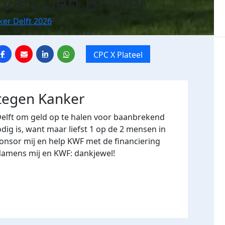
Van Den Brekel
ker Delft 2026
CPC X Plateel
 tegen Kanker
Delft om geld op te halen voor baanbrekend
ig is, want maar liefst 1 op de 2 mensen in
onsor mij en help KWF met de financiering
Namens mij en KWF: dankjewel!