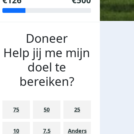
€126
€500
Doneer
Help jij me mijn
doel te
bereiken?
75
50
25
10
7.5
Anders