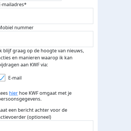
fondsenwerver
E-mails verstuurd
E-mailadres*
Mobiel nummer
Ik blijf graag op de hoogte van nieuws,
acties en manieren waarop ik kan
bijdragen aan KWF via:
E-mail
Lees
hier
hoe KWF omgaat met je
persoonsgegevens.
Laat een bericht achter voor de
actievoerder (optioneel)