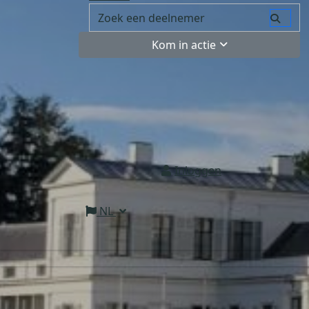
Kom in actie
Inloggen
NL