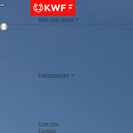
Alles over acties
Login
Evenementen
Over ons
Contact