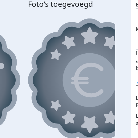
Foto's toegevoegd
Top 