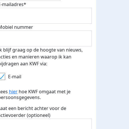
E-mailadres*
Mobiel nummer
 euro opgehaald: t-shirt
E-mails verstuurd
iend
Ik blijf graag op de hoogte van nieuws,
acties en manieren waarop ik kan
bijdragen aan KWF via:
E-mail
Lees
hier
hoe KWF omgaat met je
persoonsgegevens.
Laat een bericht achter voor de
actievoerder (optioneel)