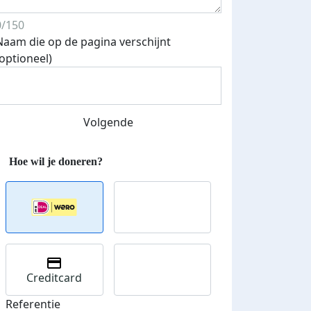
0/150
Naam die op de pagina verschijnt
(optioneel)
Streefbedrag verhoogd
Volgende
Creditcard
Referentie