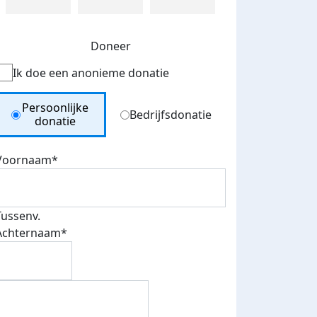
Doneer
Ik doe een anonieme donatie
Donation Type
Persoonlijke
Bedrijfsdonatie
donatie
Voornaam*
Tussenv.
Achternaam*