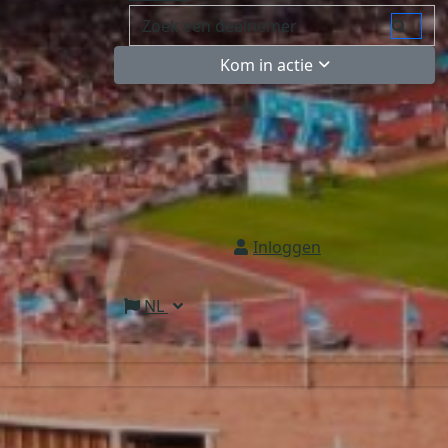
Kom in actie
Inloggen
NL