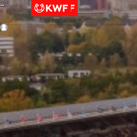
Alles over acties
Login
Evenementen
Over ons
Contact