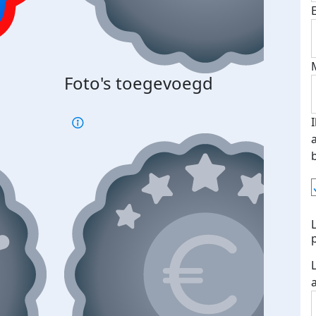
Foto's toegevoegd
€500
verd