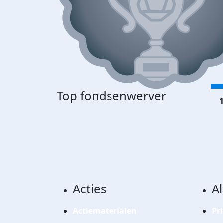
Top fondsenwerver
1
Acties
A
Actiematerialen
Pr