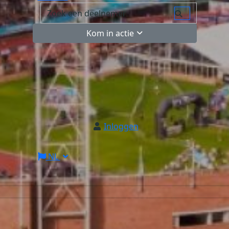
Kom in actie
Inloggen
NL