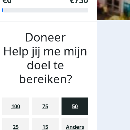
€0
€750
Doneer
Help jij me mijn
doel te
bereiken?
100
75
50
25
15
Anders