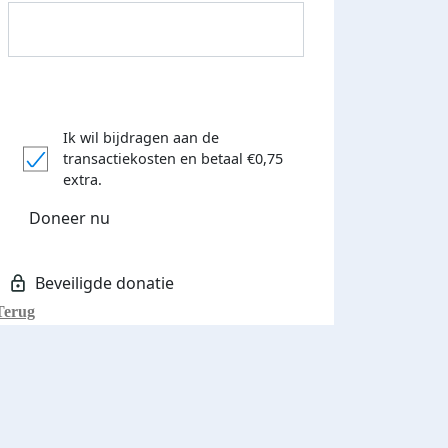
Ik wil bijdragen aan de
transactiekosten
en betaal €0,75
extra.
Donateurs bedankt
Doneer nu
Terug