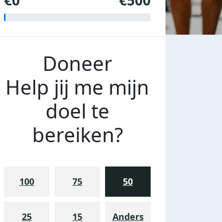
€0
€500
Doneer
Help jij me mijn
doel te
bereiken?
100
75
50
25
15
Anders