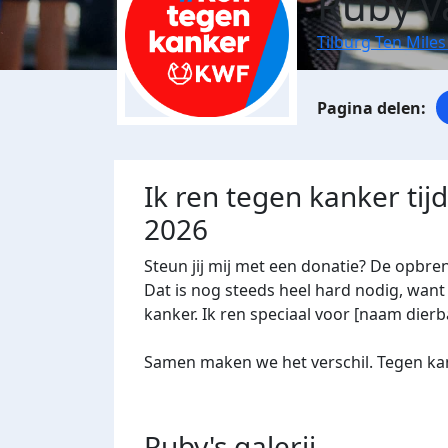
Ruby v
Tilburg Ten Miles
Ik ren tegen kanker tij
2026
Steun jij mij met een donatie? De opbre
Dat is nog steeds heel hard nodig, want 
kanker. Ik ren speciaal voor [naam dierba
Samen maken we het verschil. Tegen kan
Ruby's
galerij