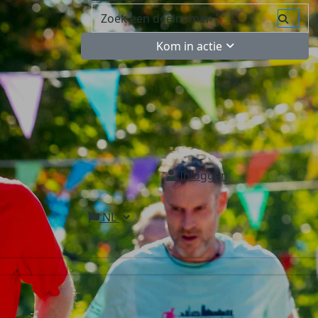
Kom in actie
Inloggen
NL