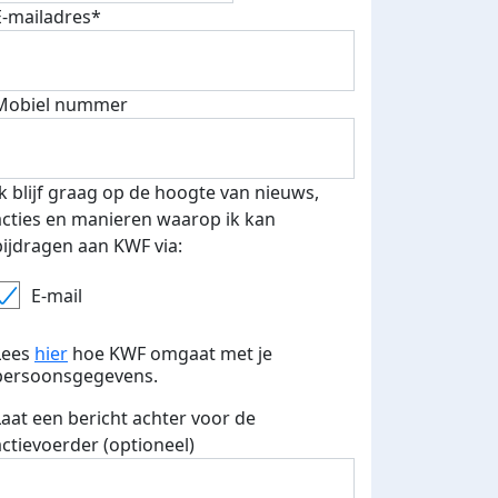
E-mailadres*
500 euro aan donaties ontvang
E-mails verstuurd
 speciale KWF t-shirt!
Mobiel nummer
Ik blijf graag op de hoogte van nieuws,
acties en manieren waarop ik kan
bijdragen aan KWF via:
E-mail
Lees
hier
hoe KWF omgaat met je
persoonsgegevens.
Laat een bericht achter voor de
actievoerder (optioneel)