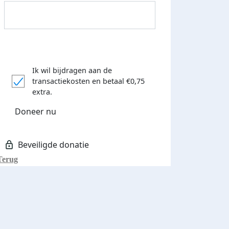
Ik wil bijdragen aan de
transactiekosten
en betaal €0,75
Donateurs bedankt
extra.
Doneer nu
Terug