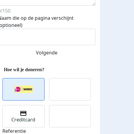
0/150
Naam die op de pagina verschijnt
(optioneel)
Streefbedrag verhoogd
Volgende
Creditcard
Referentie