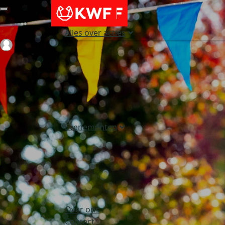
Alles over acties
Login
Evenementen
Over ons
Contact