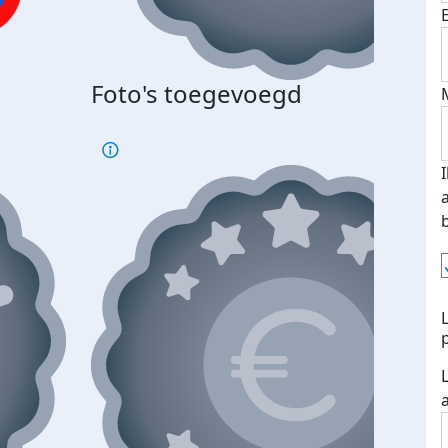
Bij 
Foto's toegevoegd
je je