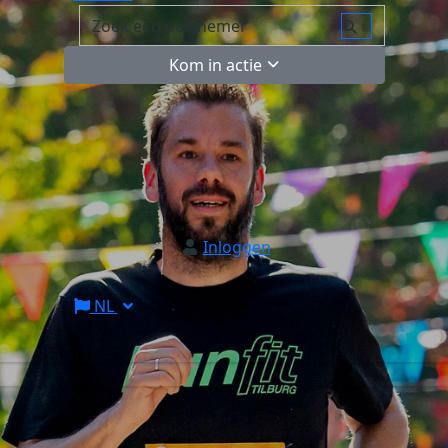
Kom in actie
Inloggen
NL