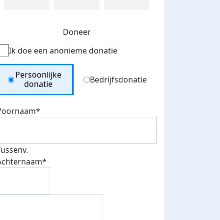
Doneer
Ik doe een anonieme donatie
Donation Type
Persoonlijke
Bedrijfsdonatie
donatie
Voornaam*
Tussenv.
Achternaam*