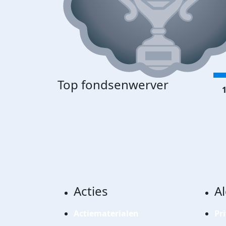
Top fondsenwerver
1
Acties
A
Actiematerialen
Pr