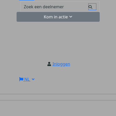
Kom in actie
Inloggen
NL