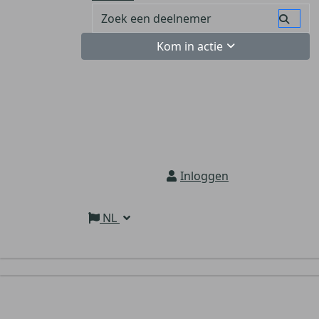
Kom in actie
Inloggen
NL