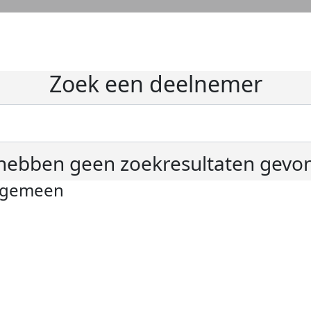
Zoek een deelnemer
hebben geen zoekresultaten gevo
lgemeen
ivacyverklaring
okie instellingen
gemene voorwaarden
er KWF Kankerbestrijding