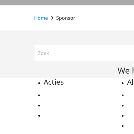
Sponsor
We 
Acties
A
Actiematerialen
Pr
Evenementen
Co
Kom in actie
Al
Ov