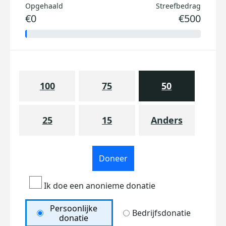
Opgehaald
Streefbedrag
€0
€500
100
75
50
25
15
Anders
Doneer
Ik doe een anonieme donatie
Persoonlijke
Bedrijfsdonatie
donatie