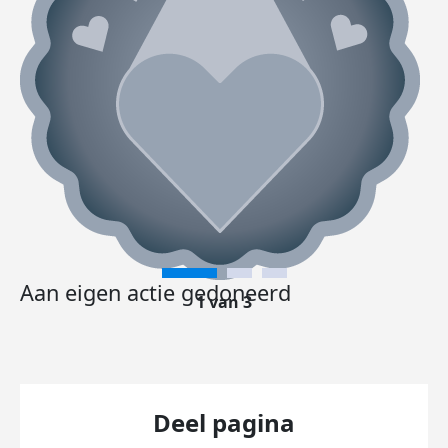
Aan eigen actie gedoneerd
1 van 3
Deel pagina