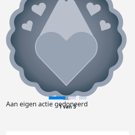
Aan eigen actie gedoneerd
1 van 3