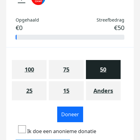
Opgehaald
Streefbedrag
€0
€50
100
75
50
25
15
Anders
Doneer
Ik doe een anonieme donatie