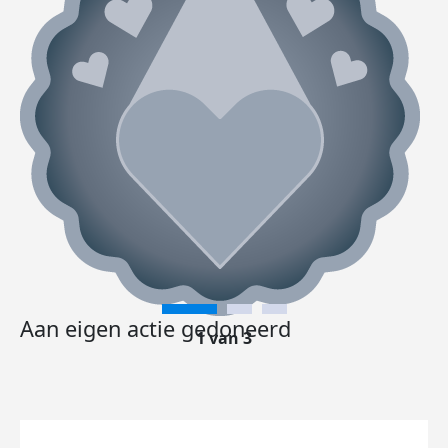
Aan eigen actie gedoneerd
1 van 3