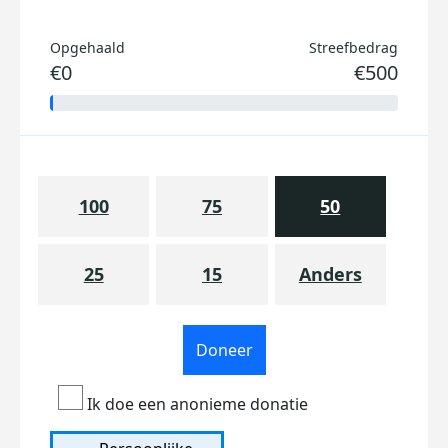
Opgehaald
Streefbedrag
€0
€500
100
75
50
25
15
Anders
Doneer
Ik doe een anonieme donatie