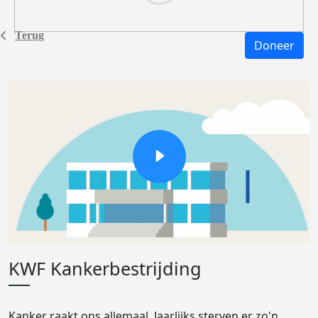
Terug
Doneer
KWF Kankerbestrijding
Kanker raakt ons allemaal. Jaarlijks sterven er zo'n