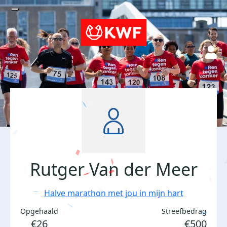
Rutger Van der Meer
Halve marathon met jou in mijn hart
Opgehaald
Streefbedrag
€26
€500