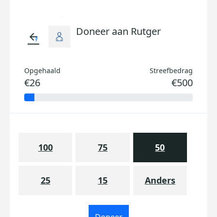
Doneer aan Rutger
arrow_back
Opgehaald
Streefbedrag
€26
€500
100
75
50
25
15
Anders