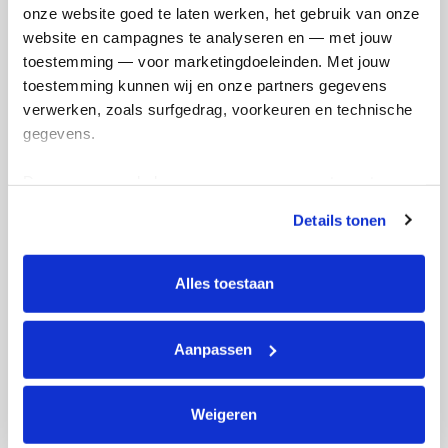
onze website goed te laten werken, het gebruik van onze 
Ik wil bijdragen aan de transactiekosten
website en campagnes te analyseren en — met jouw 
en betaal €0.75 extra.
toestemming — voor marketingdoeleinden. Met jouw 
toestemming kunnen wij en onze partners gegevens 
Doneer nu
verwerken, zoals surfgedrag, voorkeuren en technische 
gegevens.
Deze gegevens helpen ons om campagnes te meten, 
prestaties te verbeteren en relevante KWF-content te 
Opgehaald
Streefbedrag
Details tonen
tonen. Je kunt je toestemming op elk moment wijzigen of 
€26
€500
intrekken via Cookie instellingen onderaan de pagina. De 
lijst met cookies is te vinden in het tabblad “details”.
Alles toestaan
Doneer
Word lid van ons team
Aanpassen
Rutger's badges
Weigeren