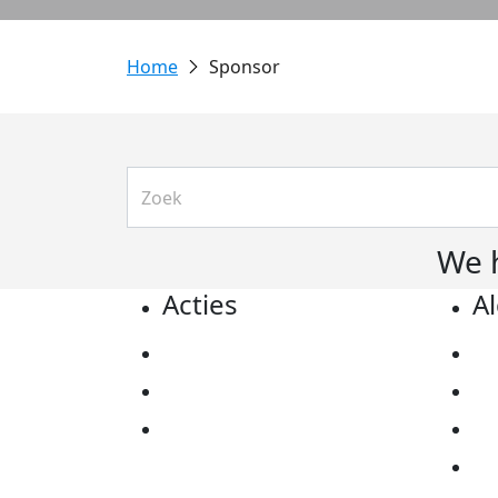
Sponsor
We 
Acties
A
Actiematerialen
Pr
Evenementen
Co
Kom in actie
Al
Ov