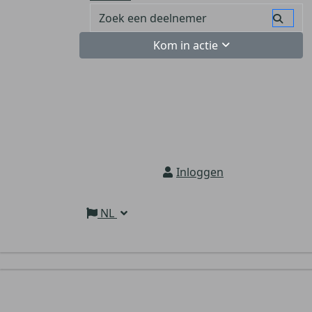
Kom in actie
Inloggen
NL