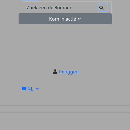
Kom in actie
Inloggen
NL