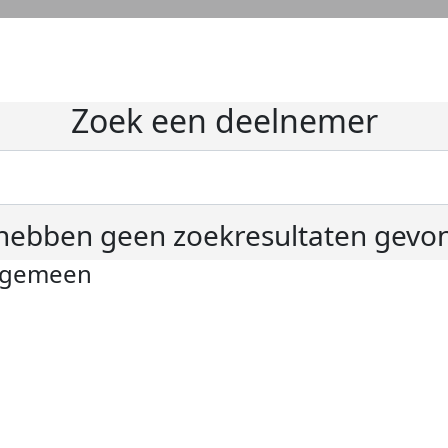
Zoek een deelnemer
hebben geen zoekresultaten gevo
lgemeen
ivacyverklaring
okie instellingen
gemene voorwaarden
er KWF Kankerbestrijding