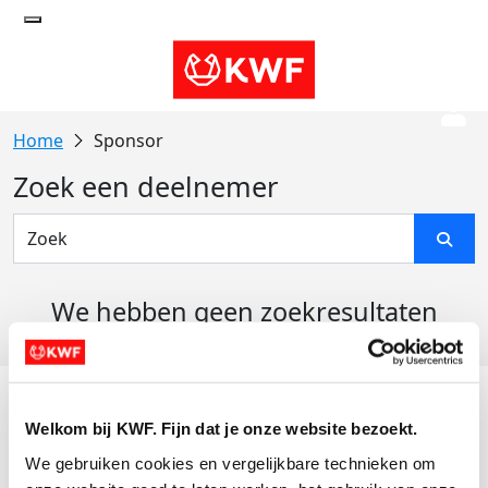
Sponsor
Zoek een deelnemer
We hebben geen zoekresultaten
gevonden
Acties
Welkom bij KWF. Fijn dat je onze website bezoekt.
Actiematerialen
We gebruiken cookies en vergelijkbare technieken om 
Evenementen