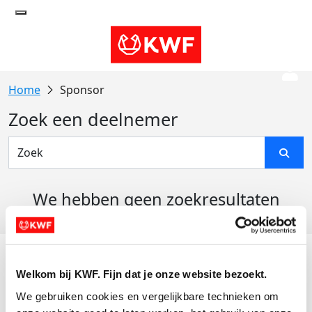
Sponsor
Zoek een deelnemer
We hebben geen zoekresultaten
gevonden
Acties
Welkom bij KWF. Fijn dat je onze website bezoekt.
Actiematerialen
We gebruiken cookies en vergelijkbare technieken om 
Evenementen