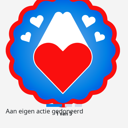
Aan eigen actie gedoneerd
1 van 3