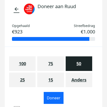
Doneer aan Ruud
arrow_back
Opgehaald
Streefbedrag
€923
€1.000
100
75
50
25
15
Anders
Doneer