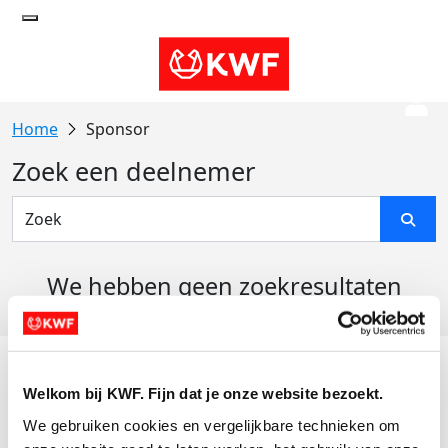
Sponsor
Zoek een deelnemer
We hebben geen zoekresultaten
gevonden
Acties
Welkom bij KWF. Fijn dat je onze website bezoekt.
Actiematerialen
We gebruiken cookies en vergelijkbare technieken om 
Evenementen