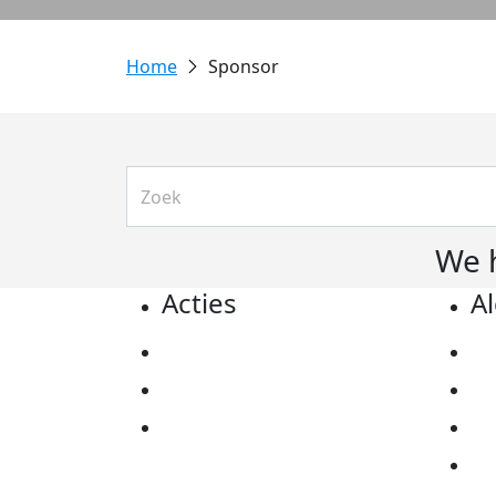
Sponsor
We 
Acties
A
Actiematerialen
Pr
Evenementen
Co
Kom in actie
Al
Ov