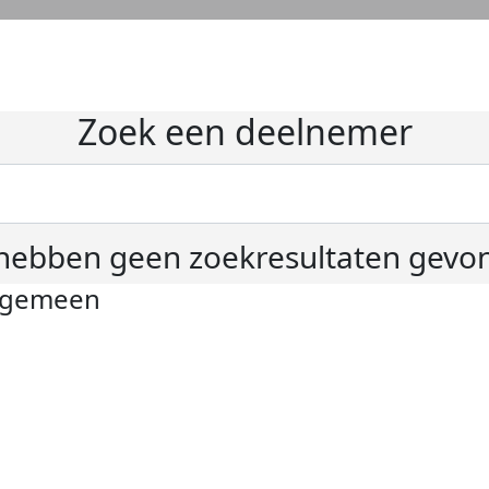
Zoek een deelnemer
hebben geen zoekresultaten gevo
lgemeen
ivacyverklaring
okie instellingen
gemene voorwaarden
er KWF Kankerbestrijding