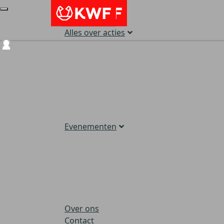
Alles over acties
Login
Evenementen
Over ons
Contact