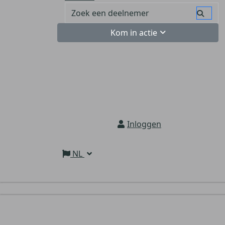
Kom in actie
Inloggen
NL