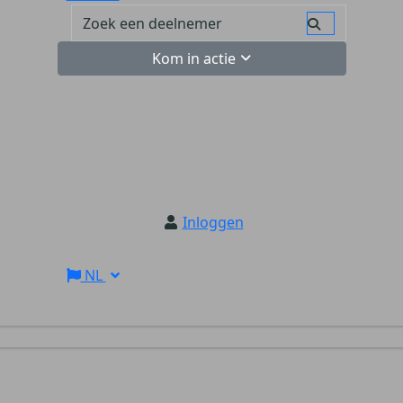
Kom in actie
Inloggen
NL