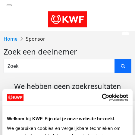
Sponsor
Zoek een deelnemer
We hebben geen zoekresultaten
gevonden
Acties
Welkom bij KWF. Fijn dat je onze website bezoekt.
Actiematerialen
We gebruiken cookies en vergelijkbare technieken om 
Evenementen