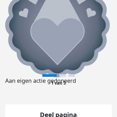
Aan eigen actie gedoneerd
1 van 3
Deel pagina