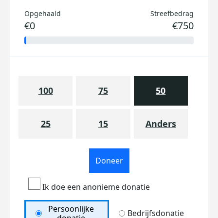
Opgehaald
Streefbedrag
€0
€750
100
75
50
25
15
Anders
Doneer
Ik doe een anonieme donatie
Persoonlijke
Bedrijfsdonatie
donatie