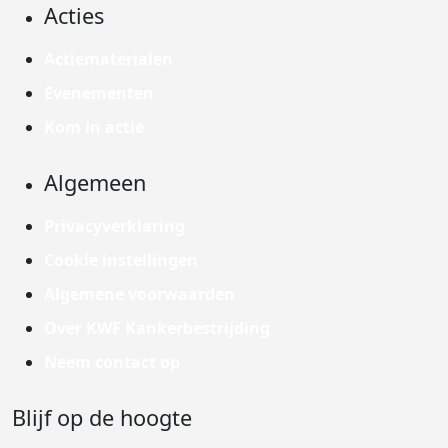
Acties
Actiematerialen
Evenementen
Kom in actie
Algemeen
Privacyverklaring
Cookie instellingen
Algemene voorwaarden
Over KWF Kankerbestrijding
Neem contact op
Blijf op de hoogte