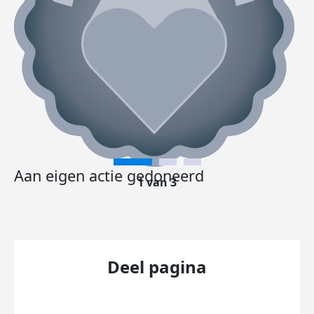
Aan eigen actie gedoneerd
1 van 3
Deel pagina