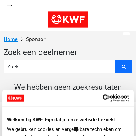
Sponsor
Zoek een deelnemer
We hebben geen zoekresultaten
gevonden
Acties
Welkom bij KWF. Fijn dat je onze website bezoekt.
Actiematerialen
We gebruiken cookies en vergelijkbare technieken om 
Evenementen