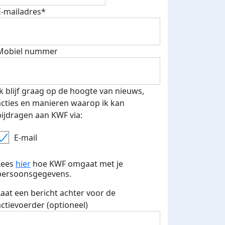
E-mailadres*
Mobiel nummer
Ik blijf graag op de hoogte van nieuws,
acties en manieren waarop ik kan
bijdragen aan KWF via:
E-mail
teurs
nkt
Lees
hier
hoe KWF omgaat met je
persoonsgegevens.
Laat een bericht achter voor de
actievoerder (optioneel)