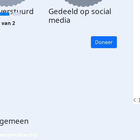
 verstuurd
Gedeeld op social
media
 van 2
Doneer
lgemeen
ivacyverklaring