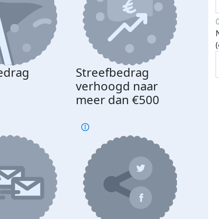
edrag
Streefbedrag
d
verhoogd naar
meer dan €500