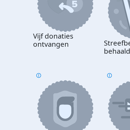
Vijf donaties
Streefb
ontvangen
behaal