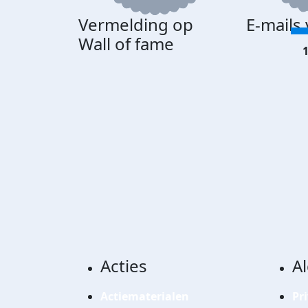
Vermelding op
E-mails
Wall of fame
1
Acties
A
Actiematerialen
Pr