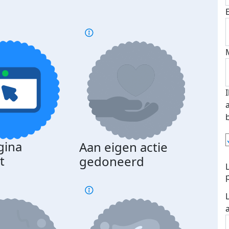
gina
Aan eigen actie
Dona
t
gedoneerd
beda