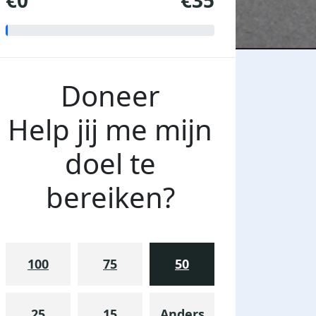
€0
€35
Doneer
Help jij me mijn
doel te
bereiken?
100
75
50
25
15
Anders