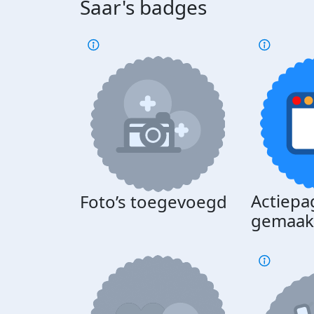
Saar's badges
Actiepa
Foto’s toegevoegd
gemaak