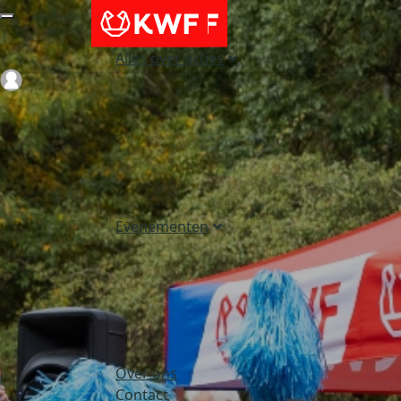
Alles over acties
Login
Evenementen
Over ons
Contact