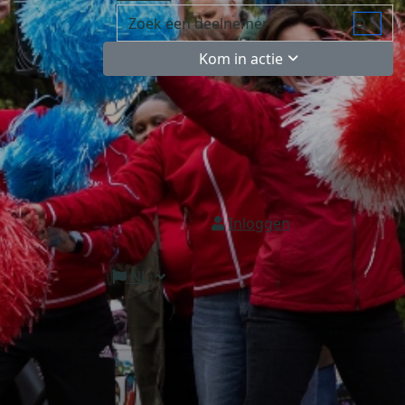
Kom in actie
Inloggen
NL