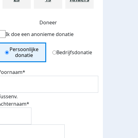
Doneer
Ik doe een anonieme donatie
Donation Type
Persoonlijke
Bedrijfsdonatie
donatie
Voornaam*
Tussenv.
Achternaam*