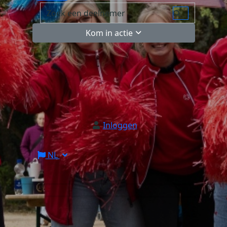
Kom in actie
Inloggen
NL