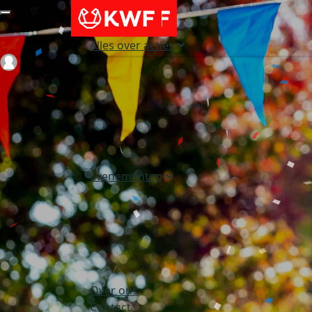
Alles over acties
Login
Evenementen
Over ons
Contact