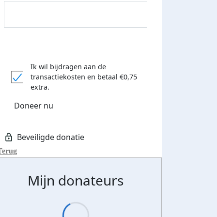
Donateurs bedankt
Ik wil bijdragen aan de
transactiekosten
en betaal €0,75
extra.
Doneer nu
Terug
Mijn donateurs