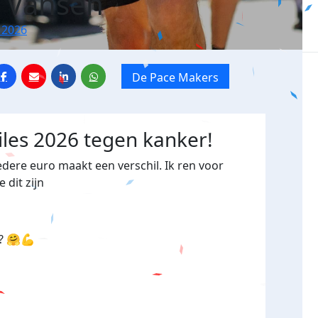
e Vahsen
 2026
De Pace Makers
iles 2026 tegen kanker!
dere euro maakt een verschil. Ik ren voor
e dit zijn
n? 🤗💪