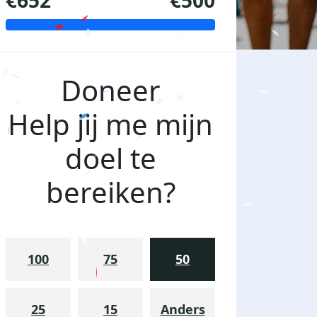
€652
€500
Doneer
Help jij me mijn
doel te
bereiken?
100
75
50
25
15
Anders