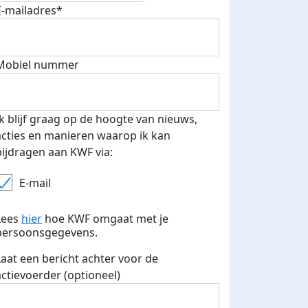
E-mailadres*
500 euro aan donaties ontvang
E-mails verstuurd
 speciale KWF t-shirt!
Mobiel nummer
Ik blijf graag op de hoogte van nieuws,
acties en manieren waarop ik kan
bijdragen aan KWF via:
E-mail
Lees
hier
hoe KWF omgaat met je
persoonsgegevens.
Laat een bericht achter voor de
actievoerder (optioneel)