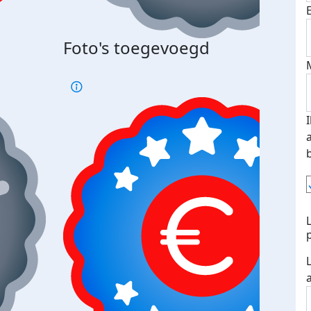
Bij 
Foto's toegevoegd
je je