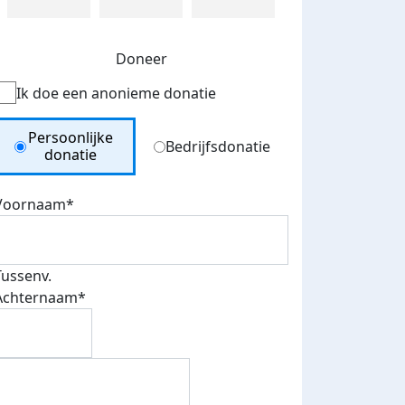
Doneer
Ik doe een anonieme donatie
Donation Type
Persoonlijke
Bedrijfsdonatie
donatie
Voornaam*
Tussenv.
Achternaam*