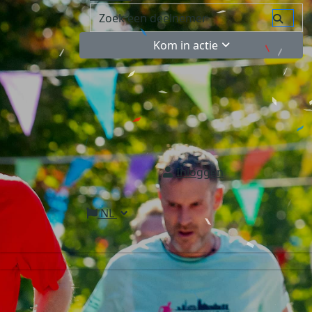
Kom in actie
Inloggen
NL