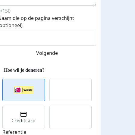
0/150
Naam die op de pagina verschijnt
(optioneel)
Streefbedrag verhoogd
Volgende
Creditcard
Referentie