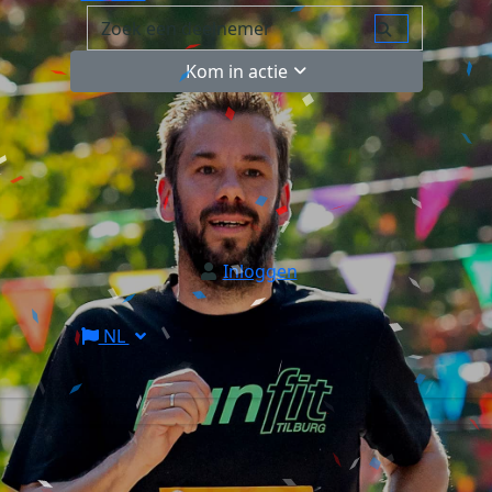
Kom in actie
Inloggen
NL