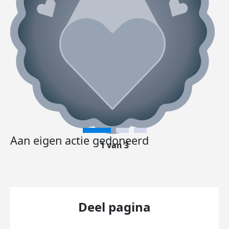
Aan eigen actie gedoneerd
1 van 3
Deel pagina