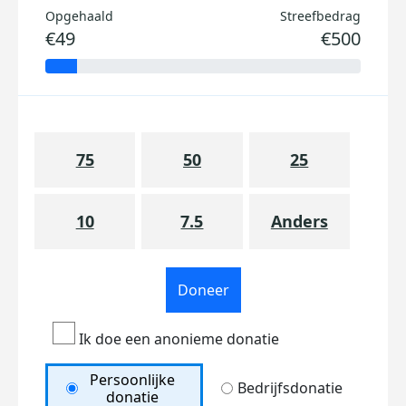
Opgehaald
Streefbedrag
€49
€500
75
50
25
10
7.5
Anders
Doneer
Ik doe een anonieme donatie
Persoonlijke
Bedrijfsdonatie
donatie