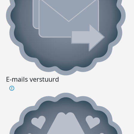
E-mails verstuurd