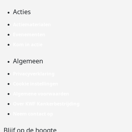
Acties
Actiematerialen
Evenementen
Kom in actie
Algemeen
Privacyverklaring
Cookie instellingen
Algemene voorwaarden
Over KWF Kankerbestrijding
Neem contact op
Blijf op de hoogte