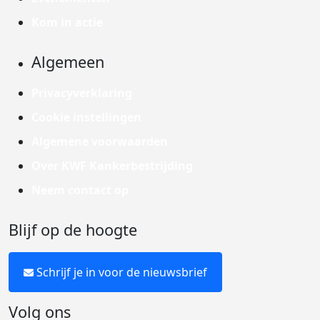
Kom in actie
Algemeen
Privacyverklaring
Cookie instellingen
Algemene voorwaarden
Over KWF Kankerbestrijding
Neem contact op
Blijf op de hoogte
Schrijf je in voor de nieuwsbrief
Volg ons