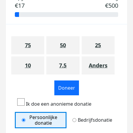
€17
€500
75
50
25
10
7.5
Anders
Doneer
Ik doe een anonieme donatie
Persoonlijke
Bedrijfsdonatie
donatie