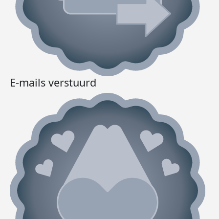
E-mails verstuurd