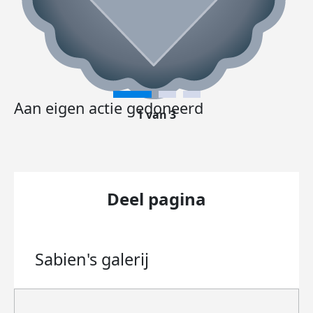
Aan eigen actie gedoneerd
1 van 3
Deel pagina
Sabien's
galerij