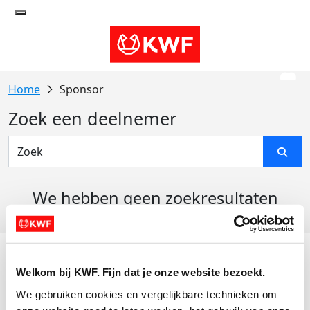
Sponsor
Zoek een deelnemer
We hebben geen zoekresultaten
gevonden
Acties
Welkom bij KWF. Fijn dat je onze website bezoekt.
Actiematerialen
We gebruiken cookies en vergelijkbare technieken om 
Evenementen