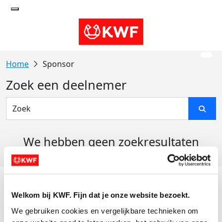
Sponsor
Zoek een deelnemer
We hebben geen zoekresultaten
gevonden
Acties
Welkom bij KWF. Fijn dat je onze website bezoekt.
Actiematerialen
We gebruiken cookies en vergelijkbare technieken om 
Evenementen