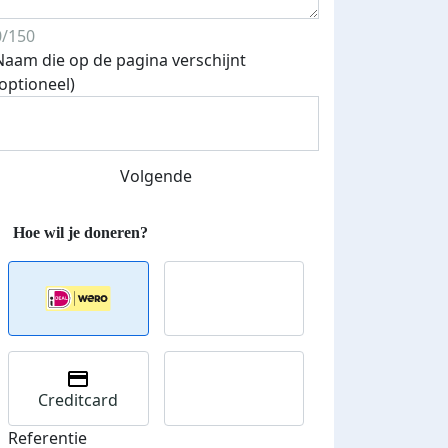
0/150
Naam die op de pagina verschijnt
(optioneel)
Streefbedrag verhoogd
Volgende
Creditcard
Referentie