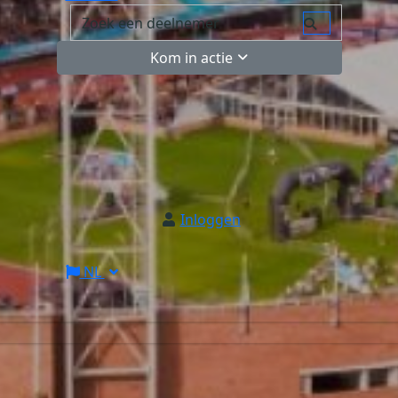
Kom in actie
Inloggen
NL