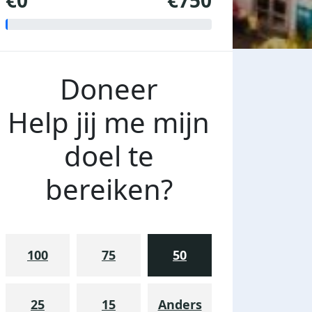
€0
€750
Doneer
Help jij me mijn
doel te
bereiken?
100
75
50
25
15
Anders