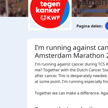
Saman
TCS Amsterdam 
I'm running against ca
Amsterdam Marathon 
I'm running against cancer during TCS
me? Together with the Dutch Cancer Socie
after cancer. This is desperately needed
at some point. I'm running especially f
Together we can make a difference. Agains