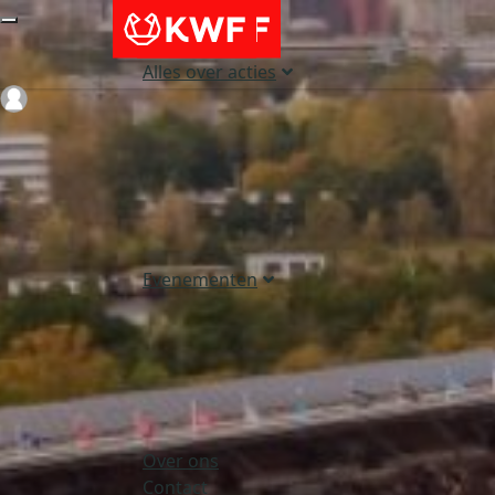
Alles over acties
Login
Evenementen
Over ons
Contact