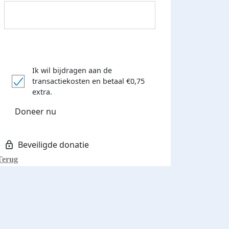
Ik wil bijdragen aan de
transactiekosten
en betaal €0,75
Donateurs bedankt
extra.
Doneer nu
Terug