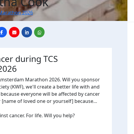
tha Cook
Marathon 2026
ncer during TCS
2026
 Amsterdam Marathon 2026. Will you sponsor
ty (KWF), we'll create a better life with and
, because everyone will be affected by cancer
or [name of loved one or yourself] because…
t cancer. For life. Will you help?