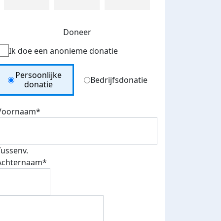
Doneer
Ik doe een anonieme donatie
Donation Type
Persoonlijke
Bedrijfsdonatie
donatie
Voornaam*
Tussenv.
Achternaam*