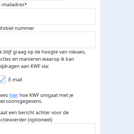
E-mailadres*
Mobiel nummer
 euro opgehaald: t-shirt
E-mails verstuurd
iend
Ik blijf graag op de hoogte van nieuws,
acties en manieren waarop ik kan
bijdragen aan KWF via:
E-mail
Lees
hier
hoe KWF omgaat met je
persoonsgegevens.
Laat een bericht achter voor de
actievoerder (optioneel)