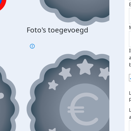
Foto's toegevoegd
€500
verd