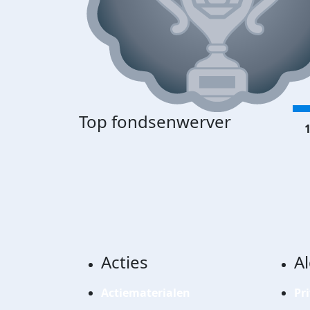
Top fondsenwerver
1
Acties
A
Actiematerialen
Pr