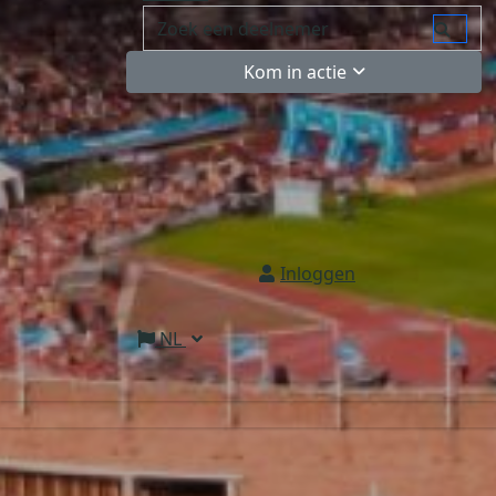
Kom in actie
Inloggen
NL