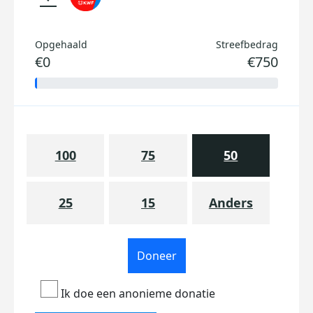
Opgehaald
Streefbedrag
€0
€750
100
75
50
25
15
Anders
Doneer
Ik doe een anonieme donatie