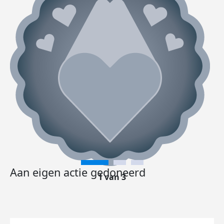
Aan eigen actie gedoneerd
1 van 3