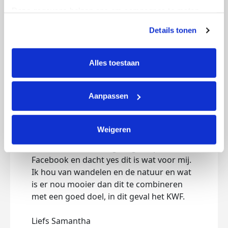
Mijn updates
Deze gegevens helpen ons om campagnes te meten, 
prestaties te verbeteren en relevante KWF-content te 
Details tonen
tonen. Je kunt je toestemming op elk moment wijzigen of 
intrekken via Cookie instellingen onderaan de pagina. De 
lijst met cookies is te vinden in het tabblad “details”.
Alles toestaan
2026 van start
maandag 24 november 2025
Aanpassen
Het duurt nog eventjes voordat het
nieuwe jaar begint maar voor je het weet
is het zo ver.
Weigeren
Ik kwam deze chalange tegen op
Facebook en dacht yes dit is wat voor mij.
Ik hou van wandelen en de natuur en wat
is er nou mooier dan dit te combineren
met een goed doel, in dit geval het KWF.
Liefs Samantha