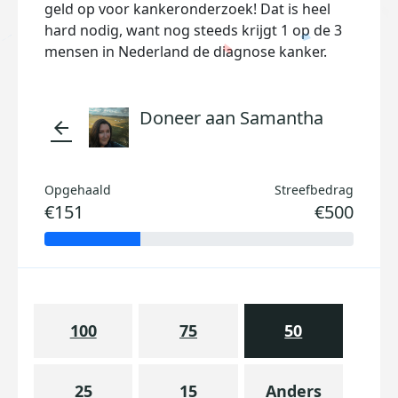
geld op voor kankeronderzoek! Dat is heel
hard nodig, want nog steeds krijgt 1 op de 3
mensen in Nederland de diagnose kanker.
Doneer aan Samantha
arrow_back
Opgehaald
Streefbedrag
€151
€500
100
75
50
25
15
Anders