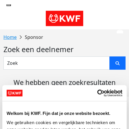
Sponsor
Zoek een deelnemer
We hebben geen zoekresultaten
gevonden
Acties
Welkom bij KWF. Fijn dat je onze website bezoekt.
Actiematerialen
We gebruiken cookies en vergelijkbare technieken om 
Evenementen