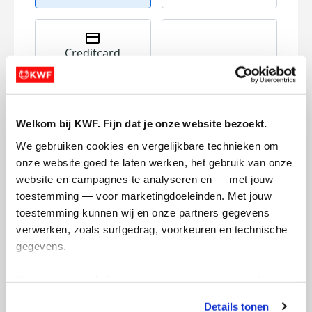
Creditcard
Referentie
Welkom bij KWF. Fijn dat je onze website bezoekt.
We gebruiken cookies en vergelijkbare technieken om 
onze website goed te laten werken, het gebruik van onze 
website en campagnes te analyseren en — met jouw 
toestemming — voor marketingdoeleinden. Met jouw 
Ik wil bijdragen aan de transactiekosten
toestemming kunnen wij en onze partners gegevens 
en betaal €0.75 extra.
verwerken, zoals surfgedrag, voorkeuren en technische 
gegevens.
Doneer nu
Deze gegevens helpen ons om campagnes te meten, 
prestaties te verbeteren en relevante KWF-content te 
Details tonen