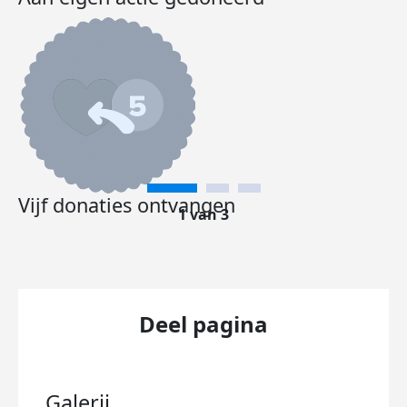
Vijf donaties ontvangen
1 van 3
Deel pagina
Galerij