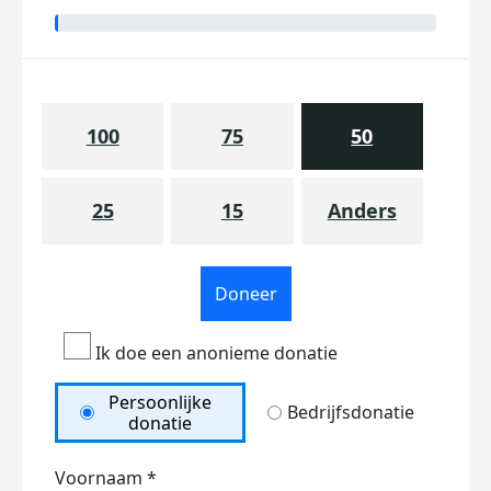
100
75
50
25
15
Anders
Doneer
Ik doe een anonieme donatie
Persoonlijke
Bedrijfsdonatie
donatie
Voornaam *