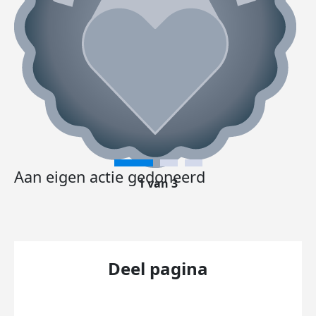
Aan eigen actie gedoneerd
1 van 3
Deel pagina