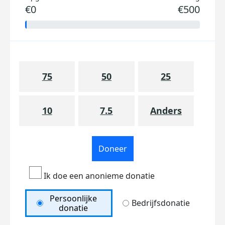
€0
€500
75
50
25
10
7.5
Anders
Doneer
Ik doe een anonieme donatie
Persoonlijke
Bedrijfsdonatie
donatie