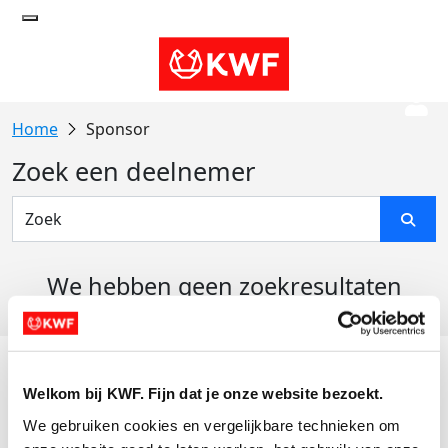
Sponsor
Zoek een deelnemer
We hebben geen zoekresultaten
gevonden
Acties
Welkom bij KWF. Fijn dat je onze website bezoekt.
Actiematerialen
We gebruiken cookies en vergelijkbare technieken om 
Evenementen