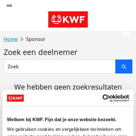
Sponsor
Zoek een deelnemer
We hebben geen zoekresultaten
gevonden
Acties
Welkom bij KWF. Fijn dat je onze website bezoekt.
Actiematerialen
We gebruiken cookies en vergelijkbare technieken om 
Evenementen