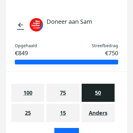
Doneer aan Sam
arrow_back
Opgehaald
Streefbedrag
€849
€750
100
75
50
25
15
Anders