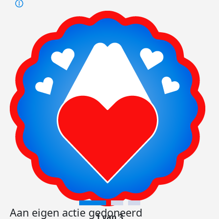
Aan eigen actie gedoneerd
1 van 3