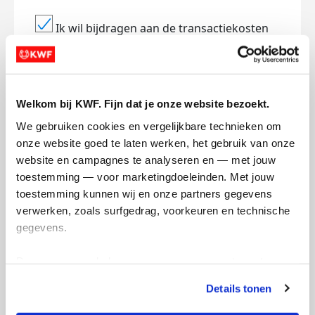
Ik wil bijdragen aan de transactiekosten
en betaal €0.75 extra.
Doneer nu
Welkom bij KWF. Fijn dat je onze website bezoekt.
We gebruiken cookies en vergelijkbare technieken om 
onze website goed te laten werken, het gebruik van onze 
website en campagnes te analyseren en — met jouw 
Opgehaald
Streefbedrag
€849
€750
toestemming — voor marketingdoeleinden. Met jouw 
toestemming kunnen wij en onze partners gegevens 
verwerken, zoals surfgedrag, voorkeuren en technische 
Doneer
gegevens.
Sam's badges
Deze gegevens helpen ons om campagnes te meten, 
prestaties te verbeteren en relevante KWF-content te 
Details tonen
tonen. Je kunt je toestemming op elk moment wijzigen of 
intrekken via Cookie instellingen onderaan de pagina. De 