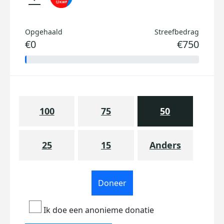
Opgehaald
Streefbedrag
€0
€750
100
75
50
25
15
Anders
Doneer
Ik doe een anonieme donatie