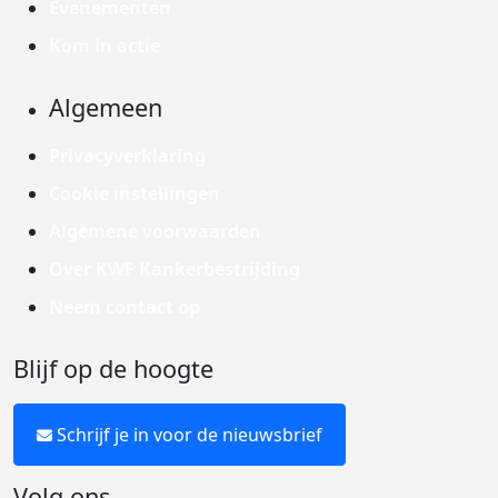
Evenementen
Kom in actie
Algemeen
Privacyverklaring
Cookie instellingen
Algemene voorwaarden
Over KWF Kankerbestrijding
Neem contact op
Blijf op de hoogte
Schrijf je in voor de nieuwsbrief
Volg ons