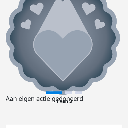
Aan eigen actie gedoneerd
1 van 3