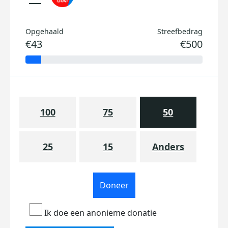
Opgehaald
Streefbedrag
€43
€500
100
75
50
25
15
Anders
Doneer
Ik doe een anonieme donatie