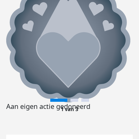
Aan eigen actie gedoneerd
1 van 3