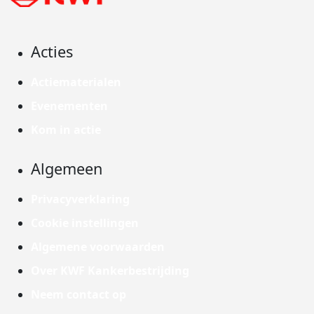
Acties
Actiematerialen
Evenementen
Kom in actie
Algemeen
Privacyverklaring
Cookie instellingen
Algemene voorwaarden
Over KWF Kankerbestrijding
Neem contact op