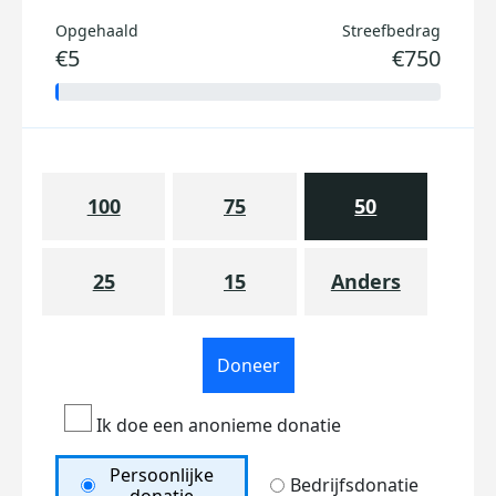
Opgehaald
Streefbedrag
€5
€750
100
75
50
25
15
Anders
Doneer
Ik doe een anonieme donatie
Persoonlijke
Bedrijfsdonatie
donatie