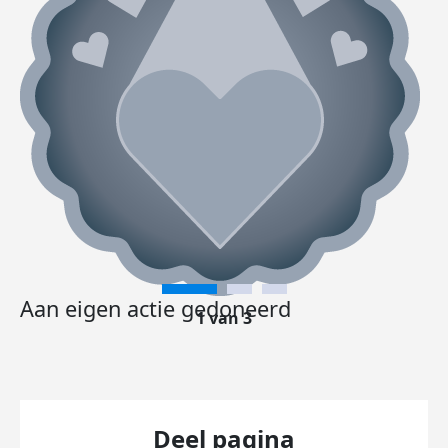
Aan eigen actie gedoneerd
1 van 3
Deel pagina