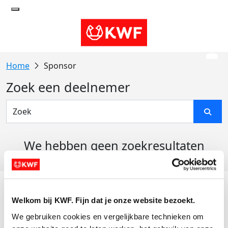
Sponsor
Zoek een deelnemer
We hebben geen zoekresultaten
gevonden
Acties
Welkom bij KWF. Fijn dat je onze website bezoekt.
Actiematerialen
We gebruiken cookies en vergelijkbare technieken om 
Evenementen