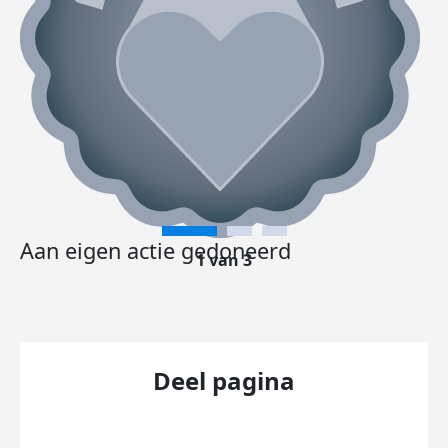
Aan eigen actie gedoneerd
1 van 3
Deel pagina