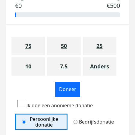
€0
€500
75
50
25
10
7.5
Anders
Doneer
Ik doe een anonieme donatie
Persoonlijke
Bedrijfsdonatie
donatie