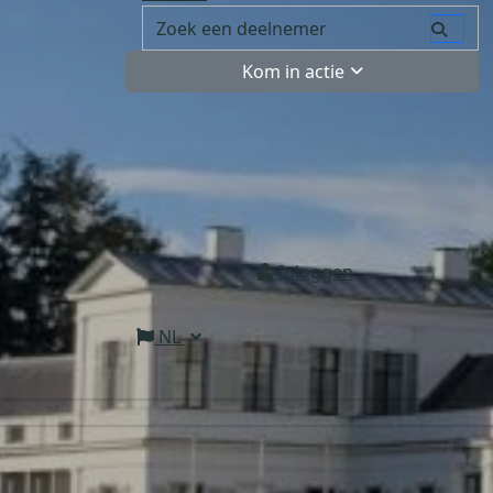
Kom in actie
Inloggen
NL