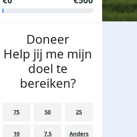
€0
€500
Doneer
Help jij me mijn
doel te
bereiken?
75
50
25
10
7.5
Anders