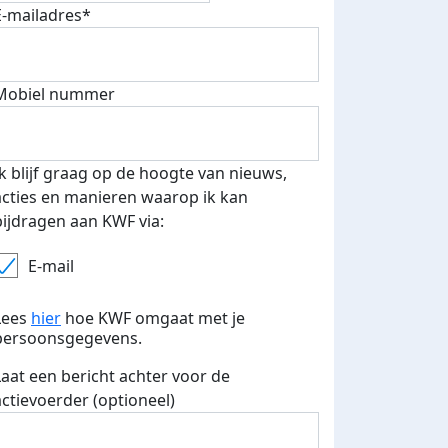
E-mailadres*
fondsenwerver
E-mails verstuurd
Mobiel nummer
Ik blijf graag op de hoogte van nieuws,
acties en manieren waarop ik kan
bijdragen aan KWF via:
E-mail
Lees
hier
hoe KWF omgaat met je
persoonsgegevens.
Laat een bericht achter voor de
actievoerder (optioneel)