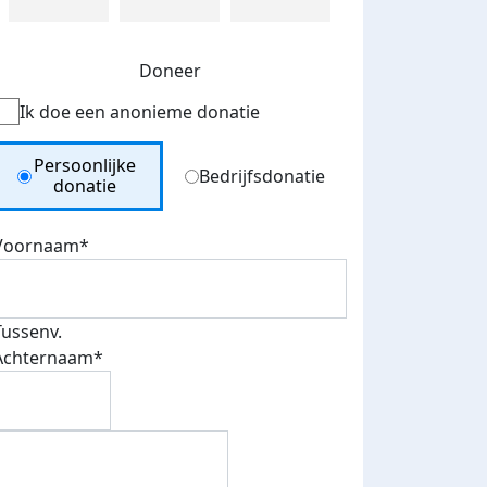
Doneer
Ik doe een anonieme donatie
Donation Type
Persoonlijke
Bedrijfsdonatie
donatie
Voornaam*
Tussenv.
Achternaam*