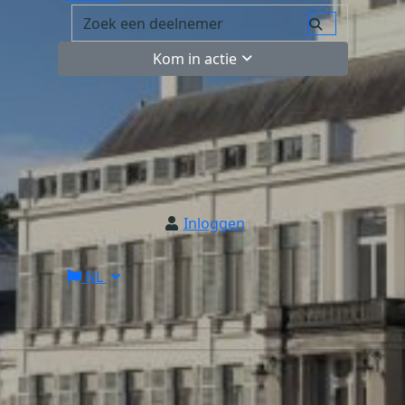
Kom in actie
Inloggen
NL