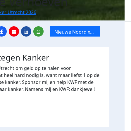
e Verhoeven
ker Utrecht 2026
Nieuwe Noord x
Tien Mile van
Utrecht
 tegen Kanker
Utrecht om geld op te halen voor
heel hard nodig is, want maar liefst 1 op de
se kanker. Sponsor mij en help KWF met de
naar kanker. Namens mij en KWF: dankjewel!