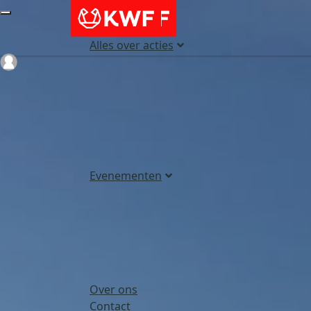
Alles over acties
Login
Evenementen
Over ons
Contact