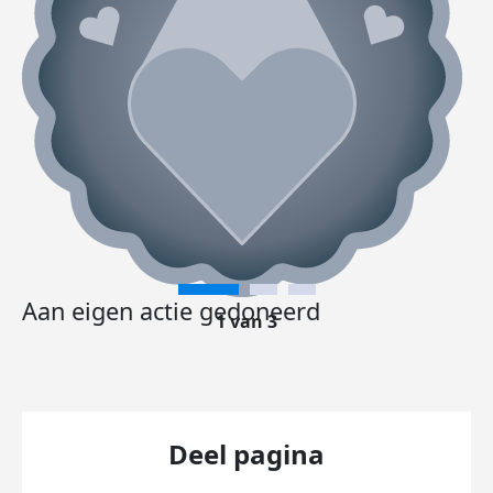
Aan eigen actie gedoneerd
1 van 3
Deel pagina