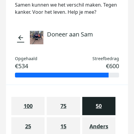
Samen kunnen we het verschil maken. Tegen
kanker. Voor het leven. Help je mee?
Doneer aan Sam
arrow_back
Opgehaald
Streefbedrag
€534
€600
100
75
50
25
15
Anders