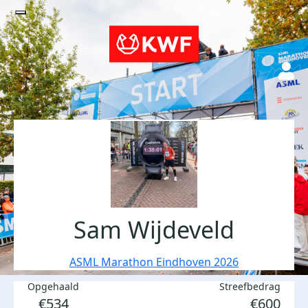
Sam Wijdeveld
ASML Marathon Eindhoven 2026
Opgehaald
Streefbedrag
€534
€600