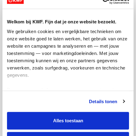
Welkom bij KWF. Fijn dat je onze website bezoekt.
We gebruiken cookies en vergelijkbare technieken om 
232
onze website goed te laten werken, het gebruik van onze 
kms
website en campagnes te analyseren en — met jouw 
toestemming — voor marketingdoeleinden. Met jouw 
toestemming kunnen wij en onze partners gegevens 
Sam's badges
verwerken, zoals surfgedrag, voorkeuren en technische 
gegevens.
Deze gegevens helpen ons om campagnes te meten, 
prestaties te verbeteren en relevante KWF-content te 
Details tonen
tonen. Je kunt je toestemming op elk moment wijzigen of 
intrekken via Cookie instellingen onderaan de pagina. De 
lijst met cookies is te vinden in het tabblad “details”.
Alles toestaan