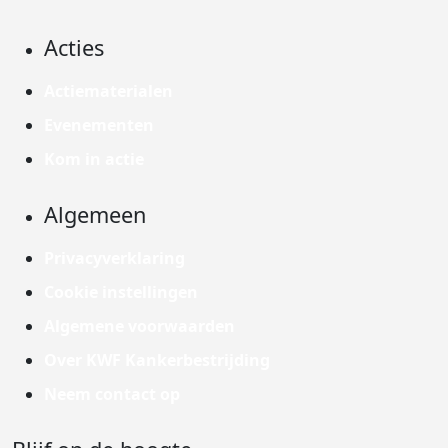
Acties
Actiematerialen
Evenementen
Kom in actie
Algemeen
Privacyverklaring
Cookie instellingen
Algemene voorwaarden
Over KWF Kankerbestrijding
Neem contact op