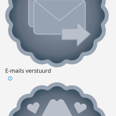
E-mails verstuurd