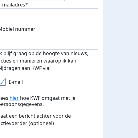
E-mailadres*
Mobiel nummer
Ik blijf graag op de hoogte van nieuws,
acties en manieren waarop ik kan
bijdragen aan KWF via:
E-mail
Lees
hier
hoe KWF omgaat met je
persoonsgegevens.
Laat een bericht achter voor de
actievoerder (optioneel)