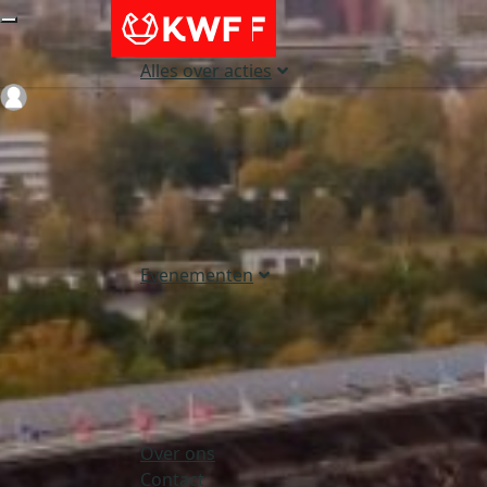
Alles over acties
Login
Evenementen
Over ons
Contact