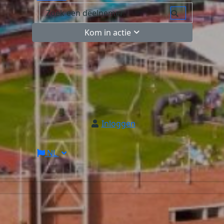
Kom in actie
Inloggen
NL