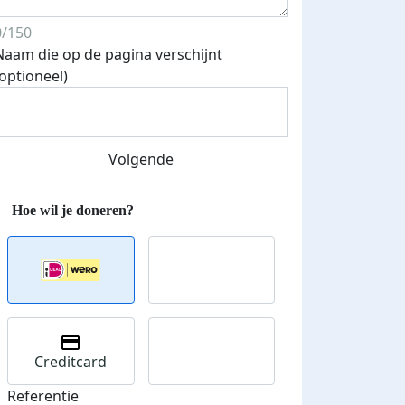
0/150
Naam die op de pagina verschijnt
(optioneel)
Volgende
 euro opgehaald: t-shirt
E-mails verstuurd
iend
Creditcard
Referentie