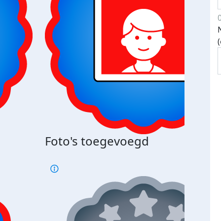
Foto's toegevoegd
€500
verd