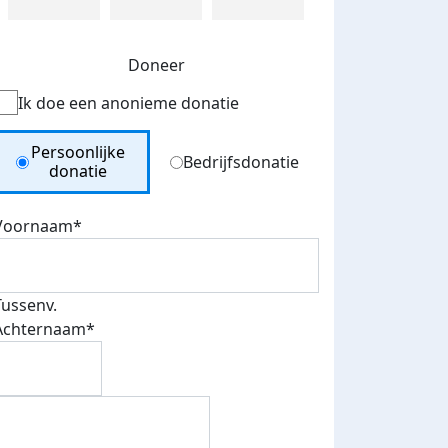
Doneer
Ik doe een anonieme donatie
Donation Type
Persoonlijke
Bedrijfsdonatie
donatie
Voornaam*
Tussenv.
Achternaam*