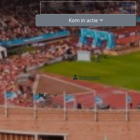
Kom in actie
Inloggen
NL