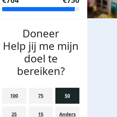
€704
€750
Doneer
Help jij me mijn
doel te
bereiken?
100
75
50
25
15
Anders