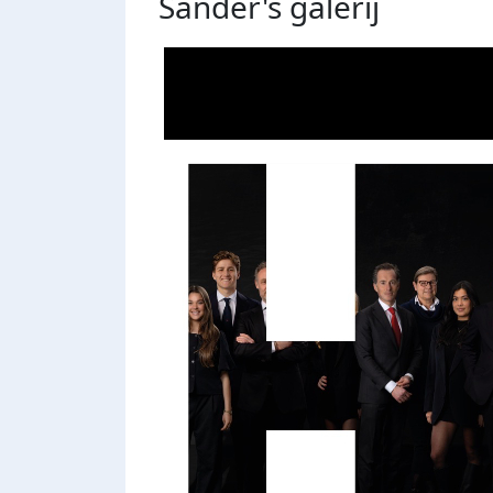
Sander's
galerij