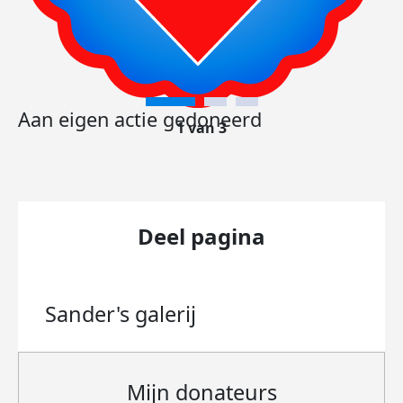
Aan eigen actie gedoneerd
1 van 3
Deel pagina
Sander's
galerij
Mijn donateurs