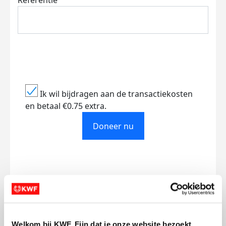
Referentie
Ik wil bijdragen aan de transactiekosten
en betaal €0.75 extra.
Doneer nu
Opgehaald
Streefbedrag
€1.162
€750
Welkom bij KWF. Fijn dat je onze website bezoekt.