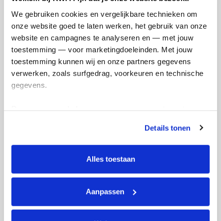
Doneer
We gebruiken cookies en vergelijkbare technieken om 
onze website goed te laten werken, het gebruik van onze 
Sander's badges
website en campagnes te analyseren en — met jouw 
toestemming — voor marketingdoeleinden. Met jouw 
toestemming kunnen wij en onze partners gegevens 
verwerken, zoals surfgedrag, voorkeuren en technische 
gegevens.
Deze gegevens helpen ons om campagnes te meten, 
prestaties te verbeteren en relevante KWF-content te 
Details tonen
tonen. Je kunt je toestemming op elk moment wijzigen of 
intrekken via Cookie instellingen onderaan de pagina. De 
lijst met cookies is te vinden in het tabblad “details”.
Alles toestaan
Aanpassen