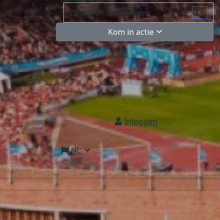
Kom in actie
Inloggen
NL