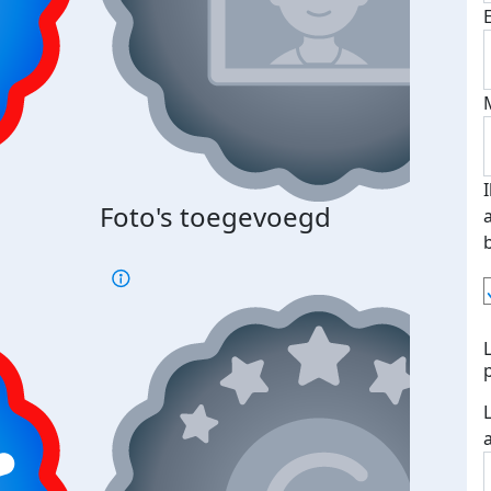
Foto's toegevoegd
€500
verd