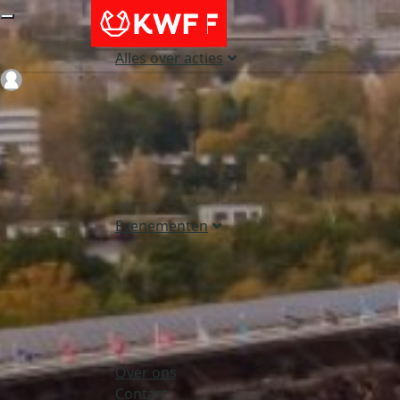
Alles over acties
Login
Evenementen
Over ons
Contact