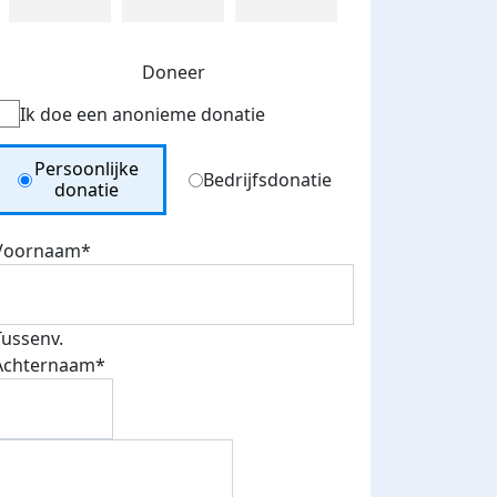
Doneer
Ik doe een anonieme donatie
Donation Type
Persoonlijke
Bedrijfsdonatie
donatie
Voornaam*
Tussenv.
Achternaam*