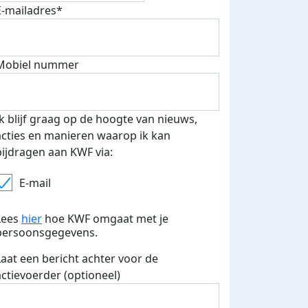
E-mailadres*
Mobiel nummer
Ik blijf graag op de hoogte van nieuws,
 euro opgehaald: t-shirt
E-mails verstuurd
acties en manieren waarop ik kan
iend
bijdragen aan KWF via:
E-mail
Lees
hier
hoe KWF omgaat met je
persoonsgegevens.
Laat een bericht achter voor de
actievoerder (optioneel)