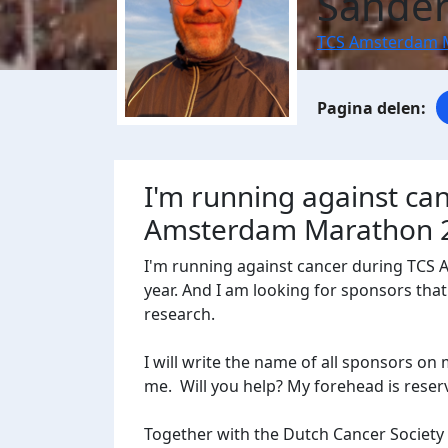
Sander
TCS Amsterdam 
I'm running against ca
Amsterdam Marathon 
I'm running against cancer during TCS
year. And I am looking for sponsors tha
research.
I will write the name of all sponsors on
me. Will you help? My forehead is reser
Together with the Dutch Cancer Society (K