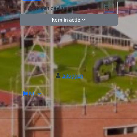
Kom in actie
Inloggen
NL