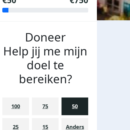
€50
€750
Doneer
Help jij me mijn
doel te
bereiken?
100
75
50
25
15
Anders